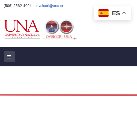
(506) 2562-4001
ovsicori@una.cr
ES