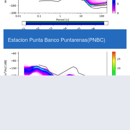
Estacion Punta Banco Puntarenas(PNBC)