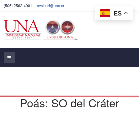
(506) 2562-4001
ovsicori@una.cr
ES
Poás: SO del Cráter