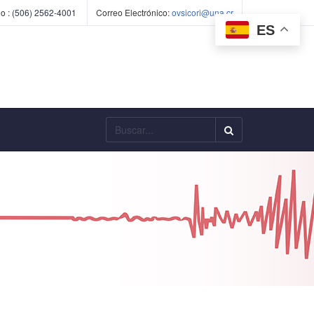
o :
(506) 2562-4001
Correo Electrónico:
ovsicori@una.cr
ES
Buscar...