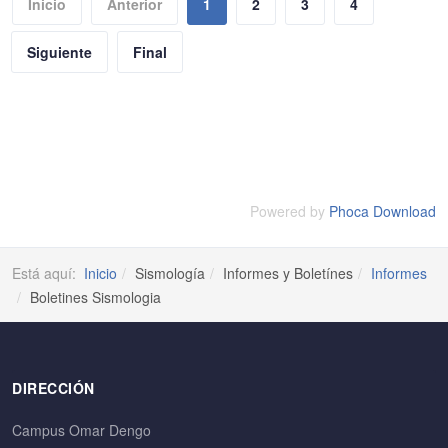
Inicio
Anterior
1
2
3
4
Siguiente
Final
Powered by
Phoca Download
Está aquí:
Inicio
Sismología
Informes y Boletínes
Informes
Boletines Sismologia
DIRECCIÓN
Campus Omar Dengo