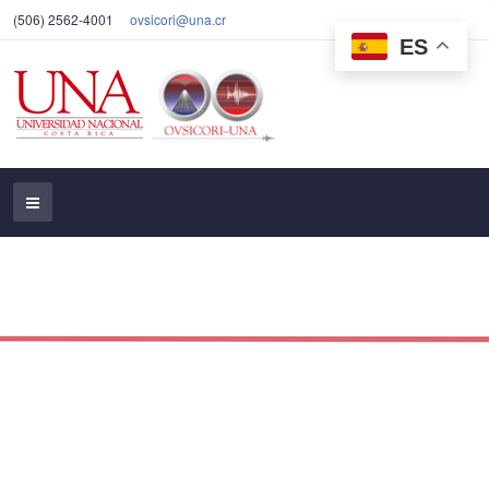
(506) 2562-4001
ovsicori@una.cr
ES