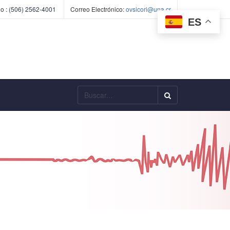
o :
(506) 2562-4001
Correo Electrónico:
ovsicori@una.cr
ES
Buscar...