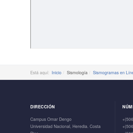
Está aquí:
Inicio
Sismología
Sismogramas en Lín
DIRECCIÓN
NÚM
Campus Omar Dengo
+(50
Universidad Nacional, Heredia. Costa
+(50