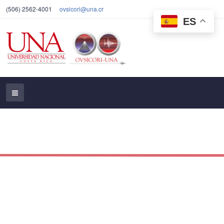
(506) 2562-4001
ovsicori@una.cr
ES