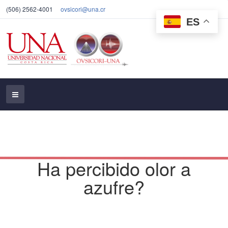
(506) 2562-4001
ovsicori@una.cr
ES
Ha percibido olor a
azufre?