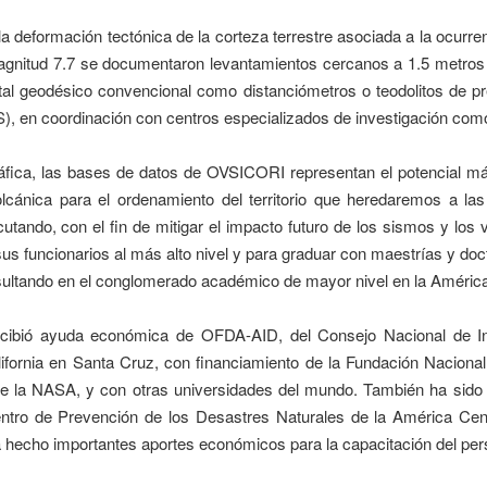
a deformación tectónica de la corteza terrestre asociada a la ocurr
 magnitud 7.7 se documentaron levantamientos cercanos a 1.5 metros
tal geodésico convencional como distanciómetros o teodolitos de pre
S), en coordinación con centros especializados de investigación com
áfica, las bases de datos de OVSICORI representan el potencial más
lcánica para el ordenamiento del territorio que heredaremos a la
cutando, con el fin de mitigar el impacto futuro de los sismos y lo
us funcionarios al más alto nivel y para graduar con maestrías y doc
sultando en el conglomerado académico de mayor nivel en la Améric
ibió ayuda económica de OFDA-AID, del Consejo Nacional de Inv
lifornia en Santa Cruz, con financiamiento de la Fundación Naciona
de la NASA, y con otras universidades del mundo. También ha sido re
 Centro de Prevención de los Desastres Naturales de la América 
a hecho importantes aportes económicos para la capacitación del pe