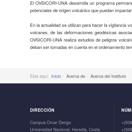
El OVSICORI-UNA desarrolla un programa permanente
potenciales de origen volcánico que puedan impactar al
En la actualidad se utilizan para hacer la vigilancia
volcanes, de las deformaciones geodésicas asociad
OVSICORI-UNA realiza estudios de peligros volcáni
deban ser tomadas en cuenta en el ordenamiento terri
Está aquí:
Inicio
Acerca de
Acerca del Instituto
DIRECCIÓN
NÚM
Campus Omar Dengo
+(50
Universidad Nacional, Heredia. Costa
+(50