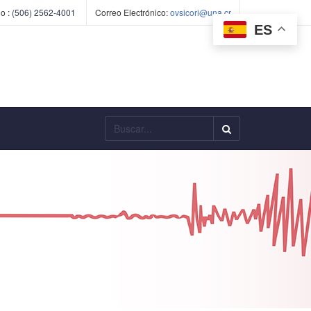
o :
(506) 2562-4001
Correo Electrónico:
ovsicori@una.cr
ES
Buscar...