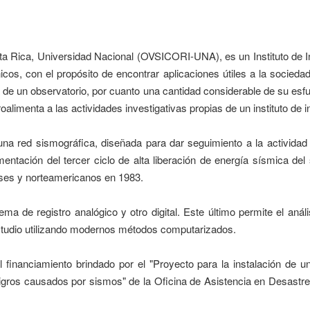
a Rica, Universidad Nacional (OVSICORI-UNA), es un Instituto de Inv
icos, con el propósito de encontrar aplicaciones útiles a la socied
 de un observatorio, por cuanto una cantidad considerable de su esf
oalimenta a las actividades investigativas propias de un instituto de i
 red sismográfica, diseñada para dar seguimiento a la actividad sí
mentación del tercer ciclo de alta liberación de energía sísmica de
nses y norteamericanos en 1983.
a de registro analógico y otro digital. Este último permite el anál
estudio utilizando modernos métodos computarizados.
 financiamiento brindado por el "Proyecto para la instalación de 
gros causados por sismos" de la Oficina de Asistencia en Desastres 