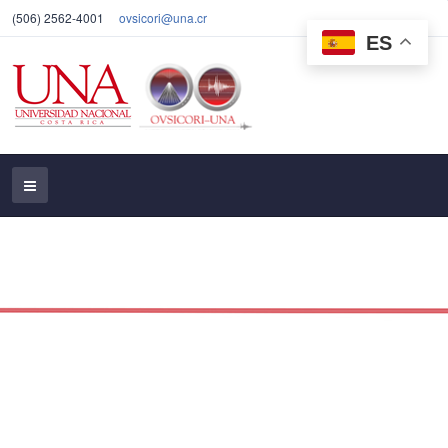
(506) 2562-4001
ovsicori@una.cr
ES