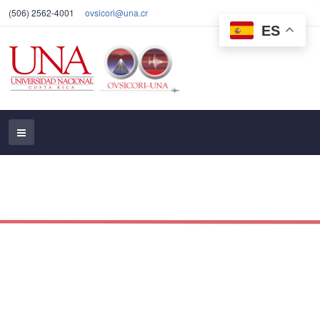
(506) 2562-4001
ovsicori@una.cr
ES