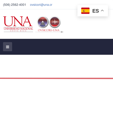
(506) 2562-4001
ovsicori@una.cr
ES