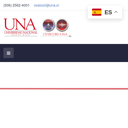
(506) 2562-4001
ovsicori@una.cr
ES