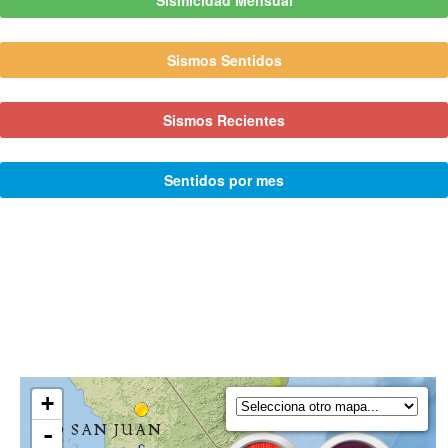
Sismicidad Mensual
Sismos Sentidos
Sismos Recientes
Sentidos por mes