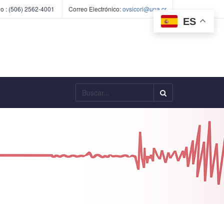
o :
(506) 2562-4001
Correo Electrónico:
ovsicori@una.cr
ES
Buscar...