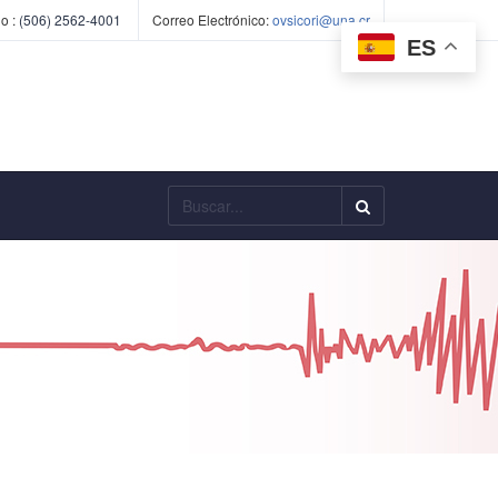
o :
(506) 2562-4001
Correo Electrónico:
ovsicori@una.cr
ES
Buscar...