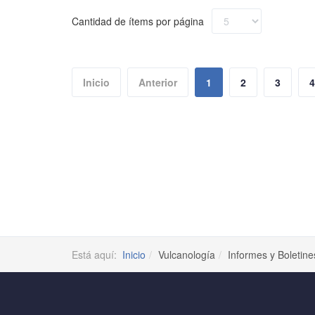
Cantidad de ítems por página
Inicio
Anterior
1
2
3
4
Está aquí:
Inicio
Vulcanología
Informes y Boletine