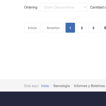
Ordering
Cantidad d
Inicio
Anterior
1
2
3
S
Está aquí:
Inicio
Sismología
Informes y Boletínes