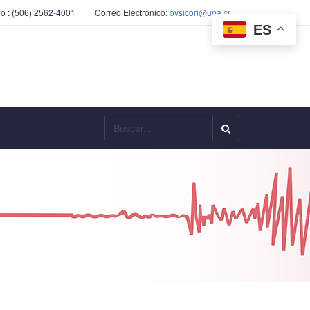
o :
(506) 2562-4001
Correo Electrónico:
ovsicori@una.cr
ES
Buscar...