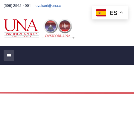
(506) 2562-4001
ovsicori@una.cr
ES