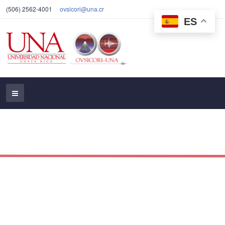
(506) 2562-4001
ovsicori@una.cr
ES