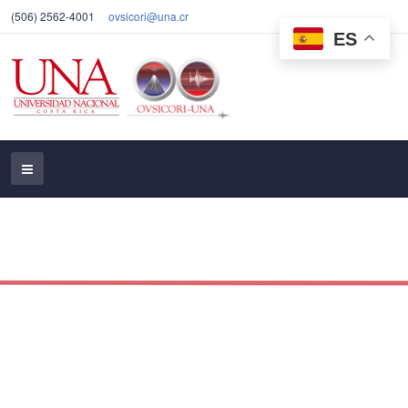
(506) 2562-4001
ovsicori@una.cr
ES