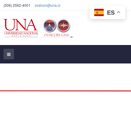
(506) 2562-4001
ovsicori@una.cr
ES