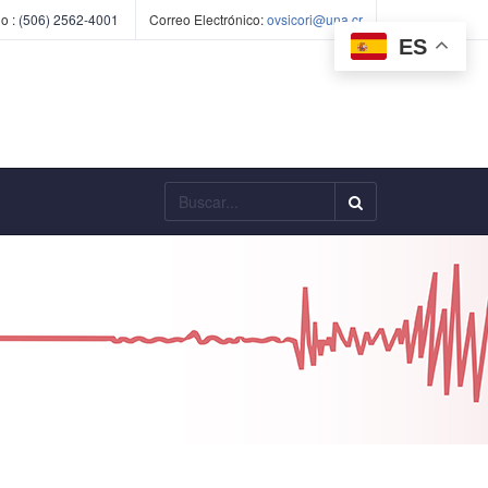
o :
(506) 2562-4001
Correo Electrónico:
ovsicori@una.cr
ES
Buscar...