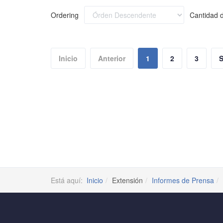
Ordering
Cantidad d
Inicio
Anterior
1
2
3
S
Está aquí:
Inicio
Extensión
Informes de Prensa