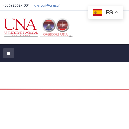
(506) 2562-4001
ovsicori@una.cr
ES