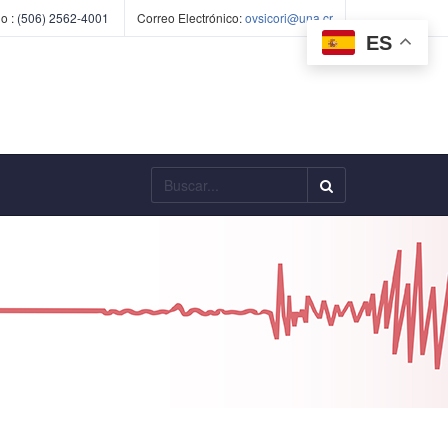
o :
(506) 2562-4001
Correo Electrónico:
ovsicori@una.cr
ES
Buscar...