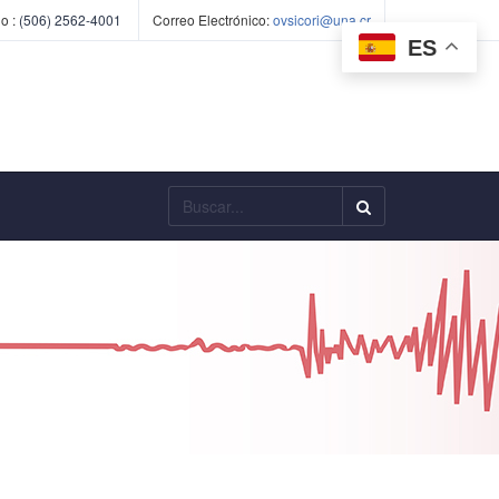
o :
(506) 2562-4001
Correo Electrónico:
ovsicori@una.cr
ES
Buscar...