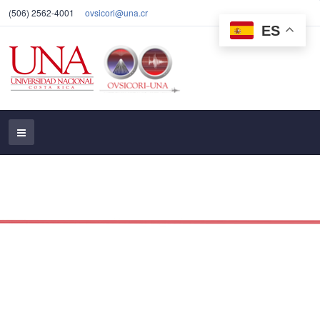
(506) 2562-4001
ovsicori@una.cr
ES