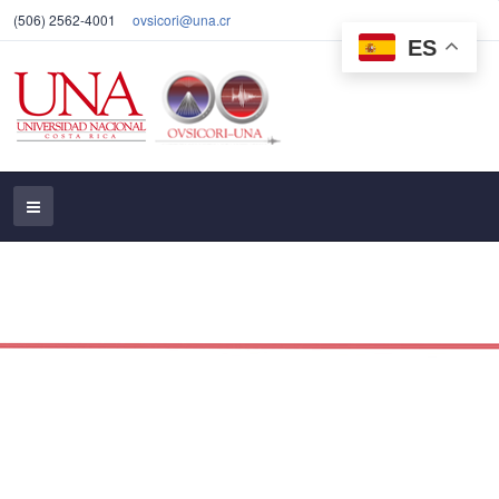
(506) 2562-4001
ovsicori@una.cr
ES