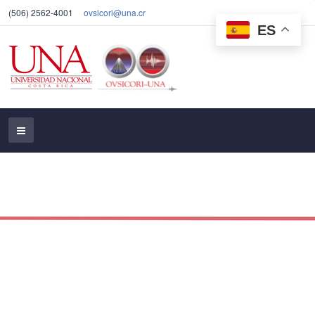
(506) 2562-4001
ovsicori@una.cr
ES