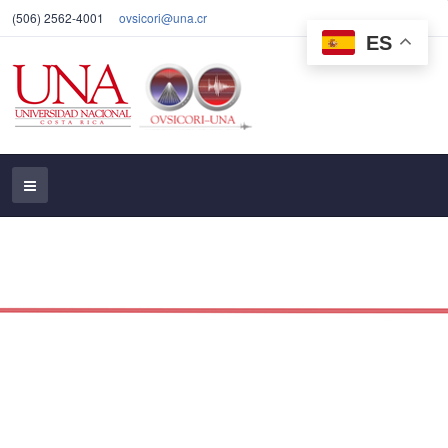
(506) 2562-4001
ovsicori@una.cr
ES