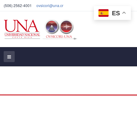
(506) 2562-4001
ovsicori@una.cr
ES