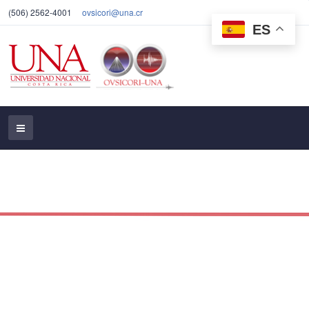
(506) 2562-4001
ovsicori@una.cr
ES