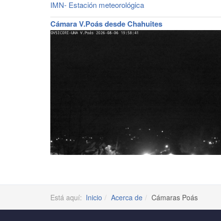
IMN- Estación meteorológica
Cámara V.Poás desde Chahuites
Está aquí:
Inicio
Acerca de
Cámaras Poás