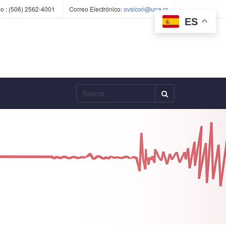
o :
(506) 2562-4001
Correo Electrónico:
ovsicori@una.cr
ES
Buscar...