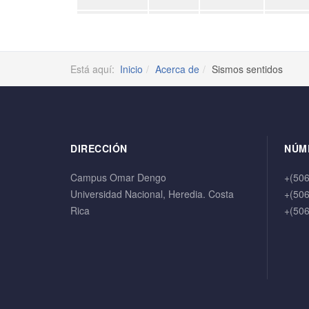
Está aquí:
Inicio
Acerca de
Sismos sentidos
DIRECCIÓN
NÚM
Campus Omar Dengo
+(50
Universidad Nacional, Heredia. Costa
+(50
Rica
+(50