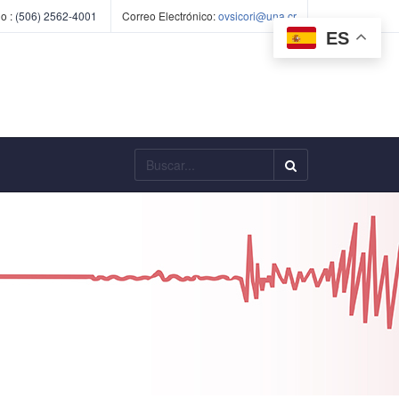
o :
(506) 2562-4001
Correo Electrónico:
ovsicori@una.cr
ES
Buscar...