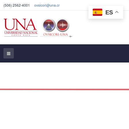
(506) 2562-4001
ovsicori@una.cr
ES