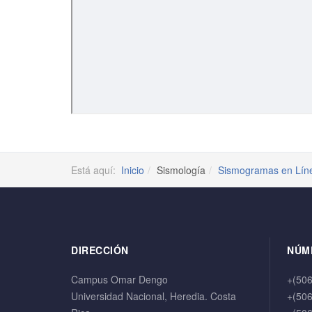
Está aquí:
Inicio
Sismología
Sismogramas en Lín
DIRECCIÓN
NÚM
Campus Omar Dengo
+(50
Universidad Nacional, Heredia. Costa
+(50