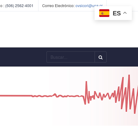
o :
(506) 2562-4001
Correo Electrónico:
ovsicori@una.cr
ES
Buscar...