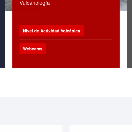
Vulcanología
Nivel de Actividad Volcánica
Webcams