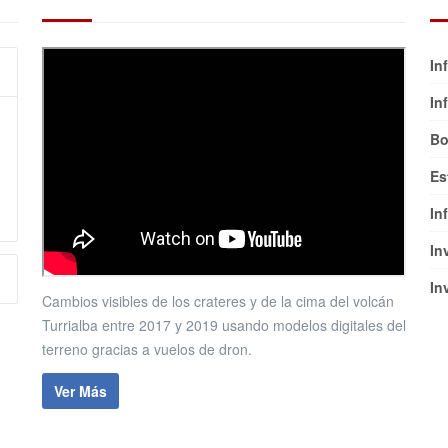
In
In
Bo
Es
In
In
In
Cambios visibles de los crateres y de la cima del volcán
Turrialba entre 2017 y 2019 usando modelos digitales del
terreno gracias a vuelos de dron.
Ver Más