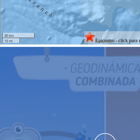
Aprende jugando
Y si armamos un rompecabezas ?
Ir a ...