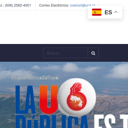
o :
(506) 2562-4001
Correo Electrónico:
ovsicori@una.cr
ES
Buscar...