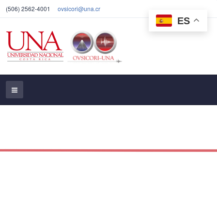
(506) 2562-4001
ovsicori@una.cr
ES