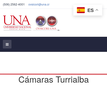
(506) 2562-4001
ovsicori@una.cr
ES
Cámaras Turrialba