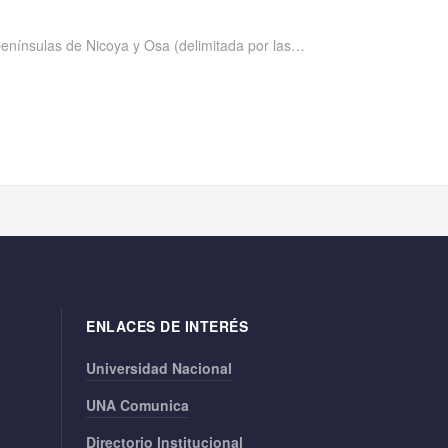
 penínsulas de Nicoya y Osa (delimitada por las…
ENLACES DE INTERÉS
Universidad Nacional
UNA Comunica
Directorio Institucional