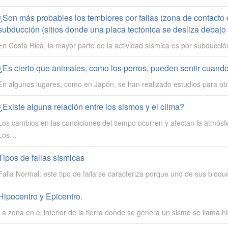
¿Son más probables los temblores por fallas (zona de contacto e
subducción (sitios donde una placa tectónica se desliza debajo 
En Costa Rica, la mayor parte de la actividad sísmica es por subducción
¿Es cierto que animales, como los perros, pueden sentir cuand
En algunos lugares, como en Japón, se han realizado estudios para ob
¿Existe alguna relación entre los sismos y el clima?
Los cambios en las condiciones del tiempo ocurren y afectan la atmósfe
Los…
Tipos de fallas sísmicas
Falla Normal: este tipo de falla se caracteriza porque uno de sus bloq
Hipocentro y Epicentro.
La zona en el interior de la tierra donde se genera un sismo se llama 