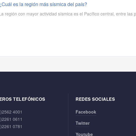
¿Cuál es la región más sísmica del país?
La región con mayor actividad sísmica es el Pacífico central, entre las
EROS TELEFÓNICOS
REDES SOCIALES
6)2562 4001
Facebook
6)2261 0611
Twitter
6)2261 0781
Youtube