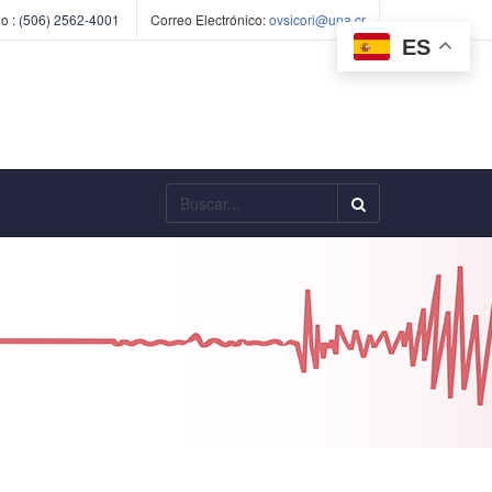
o :
(506) 2562-4001
Correo Electrónico:
ovsicori@una.cr
ES
Buscar...