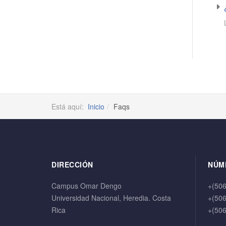
Está aquí:
Inicio
Faqs
DIRECCIÓN
NÚM
Campus Omar Dengo
+(50
Universidad Nacional, Heredia. Costa
+(50
Rica
+(50