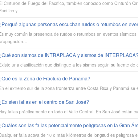
El Cinturón de Fuego del Pacífico, también conocido como Cinturón Cir
Pacífico y…
¿Porqué algunas personas escuchan ruidos o retumbos en eve
Es muy común la presencia de ruidos o retumbos en eventos sísmicos su
propagación…
¿Qué son sismos de INTRAPLACA y sismos de INTERPLACA
Existe una clasificación que distingue a los sismos según su fuente de 
¿Qué es la Zona de Fractura de Panamá?
En el extremo sur de la zona fronteriza entre Costa Rica y Panamá se 
¿Existen fallas en el centro de San José?
Hay fallas prácticamente en todo el Valle Central. En San José están c
¿Cuáles son las fallas potencialmente peligrosas en la Gran Ár
Cualquier falla activa de 10 o más kilómetros de longitud es peligrosa 