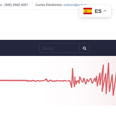
o :
(506) 2562-4001
Correo Electrónico:
ovsicori@una.cr
ES
Buscar...