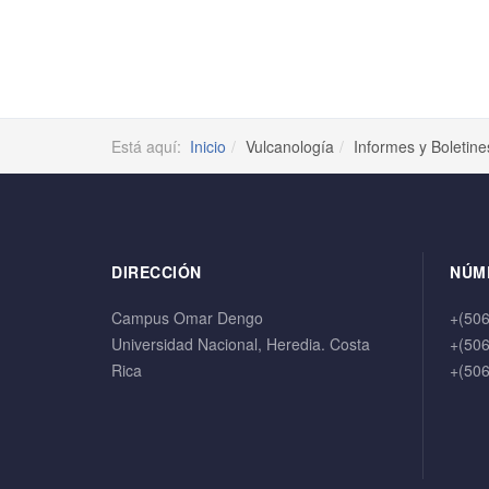
Está aquí:
Inicio
Vulcanología
Informes y Boletine
DIRECCIÓN
NÚM
Campus Omar Dengo
+(50
Universidad Nacional, Heredia. Costa
+(50
Rica
+(50