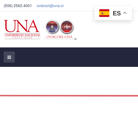
(506) 2562-4001
ovsicori@una.cr
ES