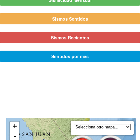
Sismicidad Mensual
Sismos Sentidos
Sismos Recientes
Sentidos por mes