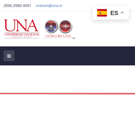
(506) 2562-4001
ovsicori@una.cr
ES