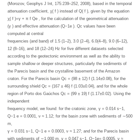
(Morozov, Geophys J Int, 175:239–252, 2008), based in the temporal
attenuation coefficient, χ( f ) instead of Q( f ), given by the equation
χ( f )=γ + π f Qe , for the calculation of the geometrical attenuation
(γ ) and effective attenuation (Q−1e ). Qc values have been
computed at central
frequencies (and band) of 1.5 (1–2), 3.0 (2–4), 6.0(4–8), 9.0 (6–12),
12 (8–16), and 18 (12–24) Hz for five different datasets selected
according to the geotectonic environment as well as the ability to
sample shallow or deeper structures, particularly the sediments of
the Parecis basin and the crystalline basement of the Amazon
craton. For the Parecis basin Qc = (98 ± 12) f (1.14±0.08), for the
surrounding shield Qc = (167 ± 46) f (1.03±0.04), and for the whole
region of Porto dos Gaúchos Qc = (99 ± 19) f (1.17±0.02). Using the
independent
frequency model, we found: for the cratonic zone, γ = 0.014 s−1,
Q−1 e = 0.0001, ν ≈ 1.12; for the basin zone with sediments of ∼500
m,
γ = 0.031 s−1, Q−1 e = 0.0003, ν ≈ 1.27; and for the Parecis basin
with sediments of ∼1,000 m, γ = 0.047 s−1, Q−1e= 0.0005, ν ≈