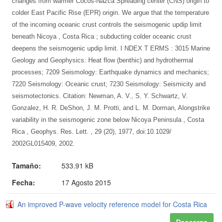
changes from warmer Cocos-Nazca Spreading center (CNS) origin to
colder East Pacific Rise (EPR) origin. We argue that the temperature
of the incoming oceanic crust controls the seismogenic updip limit
beneath Nicoya , Costa Rica ; subducting colder oceanic crust
deepens the seismogenic updip limit. I NDEX T ERMS : 3015 Marine
Geology and Geophysics: Heat flow (benthic) and hydrothermal
processes; 7209 Seismology: Earthquake dynamics and mechanics;
7220 Seismology: Oceanic crust; 7230 Seismology: Seismicity and
seismotectonics. Citation: Newman, A. V., S. Y. Schwartz, V.
Gonzalez, H. R. DeShon, J. M. Protti, and L. M. Dorman, Alongstrike
variability in the seismogenic zone below Nicoya Peninsula , Costa
Rica , Geophys. Res. Lett. , 29 (20), 1977, doi:10.1029/
2002GL015409, 2002.
Tamaño:
533.91 kB
Fecha:
17 Agosto 2015
An improved P-wave velocity reference model for Costa Rica