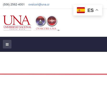
(506) 2562-4001
ovsicori@una.cr
ES