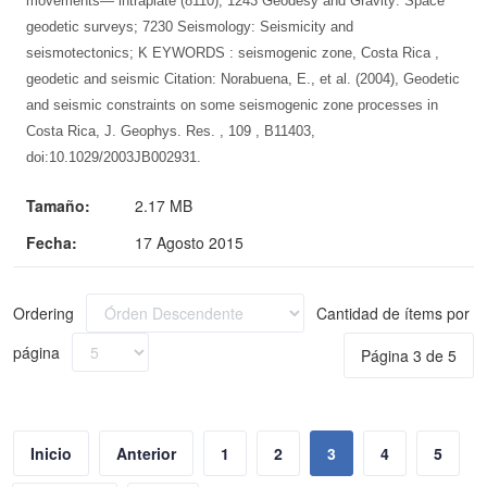
movements— intraplate (8110); 1243 Geodesy and Gravity: Space
geodetic surveys; 7230 Seismology: Seismicity and
seismotectonics; K EYWORDS : seismogenic zone, Costa Rica ,
geodetic and seismic Citation: Norabuena, E., et al. (2004), Geodetic
and seismic constraints on some seismogenic zone processes in
Costa Rica, J. Geophys. Res. , 109 , B11403,
doi:10.1029/2003JB002931.
Tamaño:
2.17 MB
Fecha:
17 Agosto 2015
Ordering
Cantidad de ítems por
página
Página 3 de 5
Inicio
Anterior
1
2
3
4
5