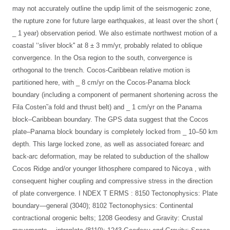
may not accurately outline the updip limit of the seismogenic zone,
the rupture zone for future large earthquakes, at least over the short (
_ 1 year) observation period. We also estimate northwest motion of a
coastal ‘‘sliver block'' at 8 ± 3 mm/yr, probably related to oblique
convergence. In the Osa region to the south, convergence is
orthogonal to the trench. Cocos-Caribbean relative motion is
partitioned here, with _ 8 cm/yr on the Cocos-Panama block
boundary (including a component of permanent shortening across the
Fila Costen˜a fold and thrust belt) and _ 1 cm/yr on the Panama
block–Caribbean boundary. The GPS data suggest that the Cocos
plate–Panama block boundary is completely locked from _ 10–50 km
depth. This large locked zone, as well as associated forearc and
back-arc deformation, may be related to subduction of the shallow
Cocos Ridge and/or younger lithosphere compared to Nicoya , with
consequent higher coupling and compressive stress in the direction
of plate convergence. I NDEX T ERMS : 8150 Tectonophysics: Plate
boundary—general (3040); 8102 Tectonophysics: Continental
contractional orogenic belts; 1208 Geodesy and Gravity: Crustal