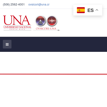
(506) 2562-4001
ovsicori@una.cr
ES