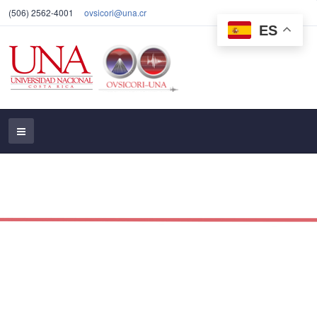
(506) 2562-4001
ovsicori@una.cr
ES