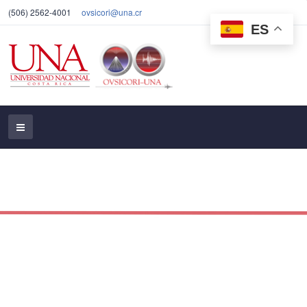
(506) 2562-4001
ovsicori@una.cr
ES