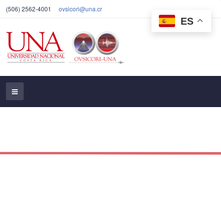
(506) 2562-4001
ovsicori@una.cr
ES