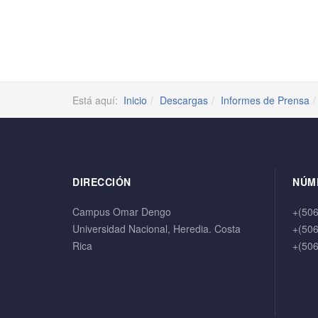
Está aquí:
Inicio
Descargas
Informes de Prensa
DIRECCIÓN
NÚM
Campus Omar Dengo
+(50
Universidad Nacional, Heredia. Costa
+(50
Rica
+(50