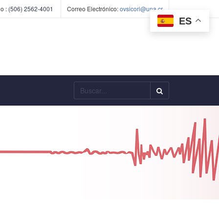
o :
(506) 2562-4001
Correo Electrónico:
ovsicori@una.cr
ES
Buscar...