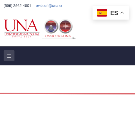
(506) 2562-4001
ovsicori@una.cr
ES